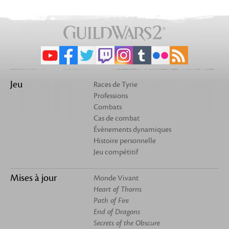
Jeu
Races de Tyrie
Professions
Combats
Cas de combat
Évènements dynamiques
Histoire personnelle
Jeu compétitif
Mises à jour
Monde Vivant
Heart of Thorns
Path of Fire
End of Dragons
Secrets of the Obscure