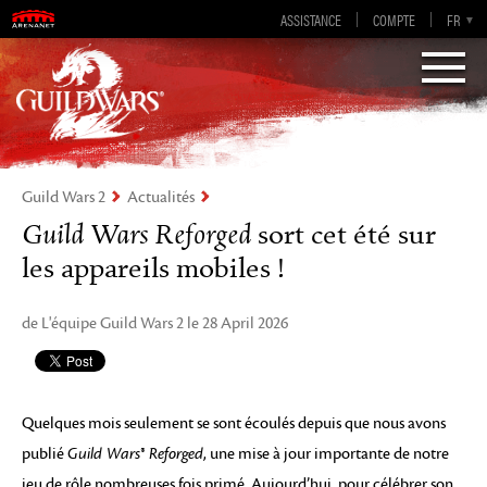
Guild Wars 2
ASSISTANCE
COMPTE
EN-GB
EN
DE
FR
ES
Visions of Eternity
Guild Wars 2
Actualités
Guild Wars Reforged
sort cet été sur
les appareils mobiles !
de L'équipe Guild Wars 2 le 28 April 2026
Quelques mois seulement se sont écoulés depuis que nous avons
publié
Guild Wars® Reforged
, une mise à jour importante de notre
jeu de rôle nombreuses fois primé. Aujourd’hui, pour célébrer son