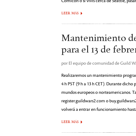
Comicon o si vivís cerca de Seattle, pasar
LEER MÁS
Mantenimiento de
para el 13 de febre
por El equipo de comunidad de Guild War
Realizaremos un mantenimiento programa
4 h PST (9 h a 13 h CET). Durante dicho p
mundos europeos o norteamericanos. Tam
register.guildwars2.com o buy.guildwa
volverá a entrar en funcionamiento hasta
LEER MÁS