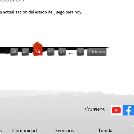
anuary de 2013
a actualización del estado del juego para hoy.
...
48
49
50
51
52
...
»
Última »
SÍGUENOS:
s
Comunidad
Servicios
Tienda