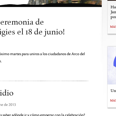
Ha
Jan
po
 ceremonia de
MÁ
gies el 18 de junio!
próximo martes para uniros a los ciudadanos de Arco del
n.
Uní
idio
MÁ
une de 2013
s saber adónde ir y cómo empezar con la celebración?