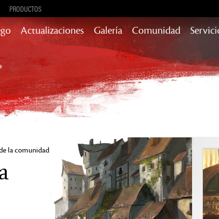
PRODUCTOS
ego
Actualizaciones
Galería
Comunidad
Servici
Actualizaciones de contenido con
historia, recompensas y más
Heart of Thorns
Path of Fire
End of Dragons
Secrets of the
Obscure
Guild Wars 2
Janthir Wilds
 de la comunidad
a
Visions of
Eternity