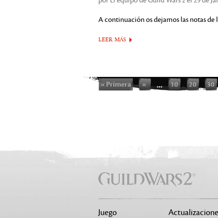
por El equipo de Guild Wars 2 el 29 de J
A continuación os dejamos las notas de l
LEER MÁS
« Primera
«
...
10
20
30
Juego
Actualizacione