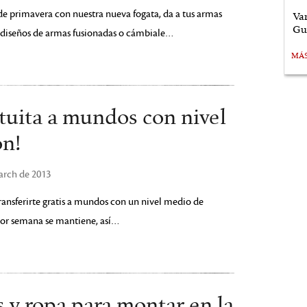
 de primavera con nuestra nueva fogata, da a tus armas
Va
Gu
 diseños de armas fusionadas o cámbiale…
MÁ
atuita a mundos con nivel
ón!
March de 2013
transferirte gratis a mundos con un nivel medio de
por semana se mantiene, así…
 y ropa para montar en la