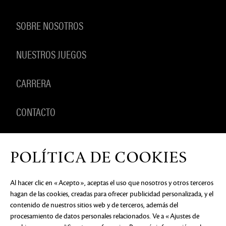
SOBRE NOSOTROS
NUESTROS JUEGOS
CARRERA
CONTACTO
PRODUCTOS
POLÍTICA DE COOKIES
Al hacer clic en «Acepto», aceptas el uso que nosotros y otros terceros
hagan de las cookies, creadas para ofrecer publicidad personalizada, y el
AVISO DE PRIVACIDAD
DOCUMENTOS LEGALES
NO
contenido de nuestros sitios web y de terceros, además del
VENDER NI COMPARTIR MI INFORMACIÓN
PERSONAL
PREFERENCIAS DE COOKIES
procesamiento de datos personales relacionados. Ve a «Ajustes de