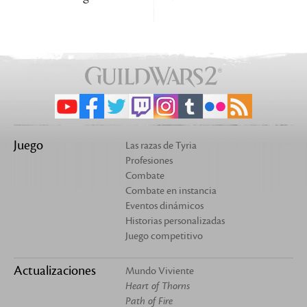
Juego
Las razas de Tyria
Profesiones
Combate
Combate en instancia
Eventos dinámicos
Historias personalizadas
Juego competitivo
Actualizaciones
Mundo Viviente
Heart of Thorns
Path of Fire