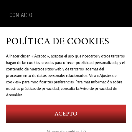
CONTACTO
PRODUCTOS
POLÍTICA DE COOKIES
Al hacer clic en «Acepto», aceptas el uso que nosotros y otros terceros
hagan de las cookies, creadas para ofrecer publicidad personalizada, y el
AVISO DE PRIVACIDAD
DOCUMENTOS LEGALES
NO
contenido de nuestros sitios web y de terceros, además del
VENDER NI COMPARTIR MI INFORMACIÓN
PERSONAL
PREFERENCIAS DE COOKIES
procesamiento de datos personales relacionados. Ve a «Ajustes de
cookies» para modificar tus preferencias. Para más información sobre
©2026 ArenaNet, LLC. Reservados todos los
derechos. Todas las marcas comerciales son
nuestras prácticas de privacidad, consulta
la Aviso de privacidad de
propiedad de sus respectivos dueños.
ArenaNet
.
Blood and Gore
Language
ACEPTO
Use of Alcohol
Violence
In-Game Purchases
Users Interact
Ajustes de cookies