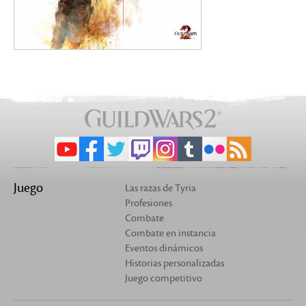
Juego
Las razas de Tyria
Profesiones
Combate
Combate en instancia
Eventos dinámicos
Historias personalizadas
Juego competitivo