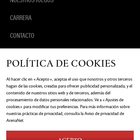
CARRERA
CONTACTO
PRODUCTOS
POLÍTICA DE COOKIES
Al hacer clic en «Acepto», aceptas el uso que nosotros y otros terceros
hagan de las cookies, creadas para ofrecer publicidad personalizada, y el
AVISO DE PRIVACIDAD
DOCUMENTOS LEGALES
NO
contenido de nuestros sitios web y de terceros, además del
VENDER NI COMPARTIR MI INFORMACIÓN
PERSONAL
PREFERENCIAS DE COOKIES
procesamiento de datos personales relacionados. Ve a «Ajustes de
cookies» para modificar tus preferencias. Para más información sobre
©2026 ArenaNet, LLC. Reservados todos los
derechos. Todas las marcas comerciales son
nuestras prácticas de privacidad, consulta
la Aviso de privacidad de
propiedad de sus respectivos dueños.
ArenaNet
.
Blood and Gore
Language