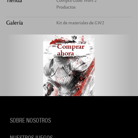
Tienda
Compra
Guild Wars 2
Productos
Galería
Kit de materiales de
GW2
Comprar
ahora
SOBRE NOSOTROS
NUESTROS JUEGOS