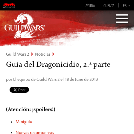
AYUDA
CUENTA
EN-GB
EN
DE
ES
FR
Visions of Eternity
Guild Wars 2
Guild Wars 2
Noticias
Guía del Dragonicidio, 2.ª parte
por El equipo de Guild Wars 2 el 18 de June de 2013
(Atención: ¡spoilers!)
Miniguía
Nuevas recompensas