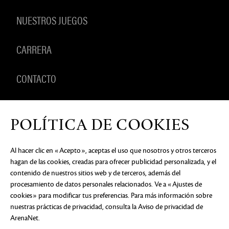
NUESTROS JUEGOS
CARRERA
CONTACTO
PRODUCTOS
POLÍTICA DE COOKIES
Al hacer clic en «Acepto», aceptas el uso que nosotros y otros terceros
hagan de las cookies, creadas para ofrecer publicidad personalizada, y el
AVISO DE PRIVACIDAD
DOCUMENTOS LEGALES
NO
contenido de nuestros sitios web y de terceros, además del
VENDER NI COMPARTIR MI INFORMACIÓN
PERSONAL
PREFERENCIAS DE COOKIES
procesamiento de datos personales relacionados. Ve a «Ajustes de
cookies» para modificar tus preferencias. Para más información sobre
©2026 ArenaNet, LLC. Reservados todos los
derechos. Todas las marcas comerciales son
nuestras prácticas de privacidad, consulta
la Aviso de privacidad de
propiedad de sus respectivos dueños.
ArenaNet
.