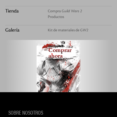
Tienda
Compra
Guild Wars 2
Productos
Galería
Kit de materiales de
GW2
Comprar
ahora
SOBRE NOSOTROS