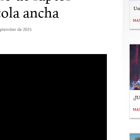
cola ancha
Uní
MÁ
September de 2025
¡J
MÁ