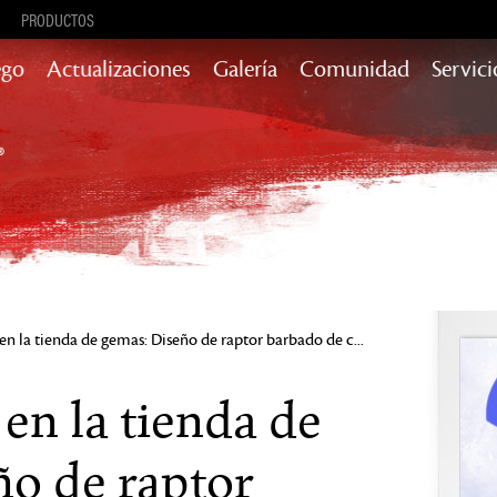
PRODUCTOS
ego
Actualizaciones
Galería
Comunidad
Servici
Actualizaciones de contenido con
historia, recompensas y más
Heart of Thorns
Path of Fire
End of Dragons
Secrets of the
Obscure
Guild Wars 2
en la tienda de gemas: Diseño de raptor barbado de c...
Janthir Wilds
Visions of
Eternity
en la tienda de
ño de raptor