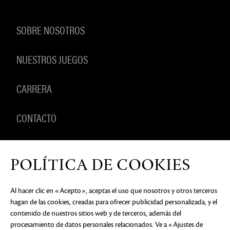
SOBRE NOSOTROS
NUESTROS JUEGOS
CARRERA
CONTACTO
PRODUCTOS
POLÍTICA DE COOKIES
Al hacer clic en «Acepto», aceptas el uso que nosotros y otros terceros
hagan de las cookies, creadas para ofrecer publicidad personalizada, y el
AVISO DE PRIVACIDAD
DOCUMENTOS LEGALES
NO
contenido de nuestros sitios web y de terceros, además del
VENDER NI COMPARTIR MI INFORMACIÓN
PERSONAL
PREFERENCIAS DE COOKIES
procesamiento de datos personales relacionados. Ve a «Ajustes de