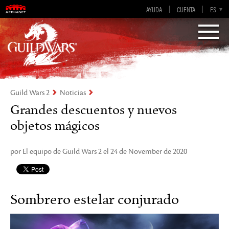
AYUDA
CUENTA
EN-GB
EN
DE
ES
FR
Visions of Eternity
Guild Wars 2
Guild Wars 2
Noticias
Grandes descuentos y nuevos
objetos mágicos
por El equipo de Guild Wars 2 el 24 de November de 2020
Sombrero estelar conjurado