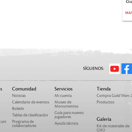
Gu
MÁ
SÍGUENOS:
s
Comunidad
Servicios
Tienda
Noticias
Mi cuenta
Compra
Guild Wars 
Calendario de eventos
Museo de
Productos
Monumentos
Boletín
Guía para nuevos
Tablas de clasificación
jugadores
Galería
cure
Programa de
Ayuda técnica
colaboradores
Kit de materiales de
GW2