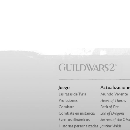
Juego
Actualizacione
Las razas de Tyria
Mundo Viviente
Profesiones
Heart of Thorns
Combate
Path of Fire
Combate en instancia
End of Dragons
Eventos dinámicos
Secrets of the Obs
Historias personalizadas
Janthir Wilds