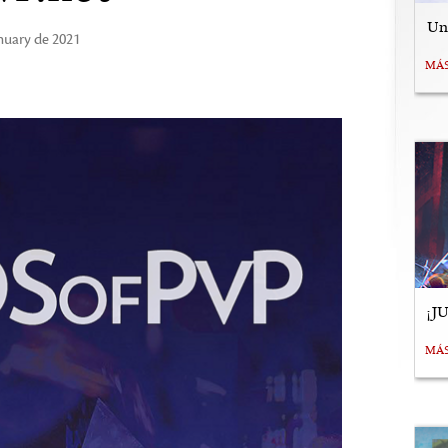
Uní
anuary de 2021
MÁ
¡J
MÁ