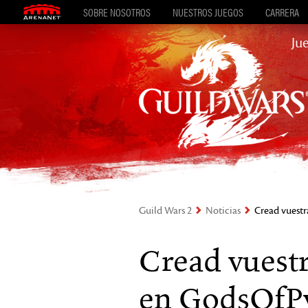
SOBRE NOSOTROS
NUESTROS JUEGOS
CARRERA
Ju
Guild Wars 2
Noticias
Cread vuestr
Cread vuestr
en GodsOfPv