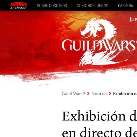
SOBRE NOSOTROS
NUESTROS JUEGOS
CARRERA
Ju
Guild Wars 2
Noticias
Exhibición d
Exhibición 
en directo d