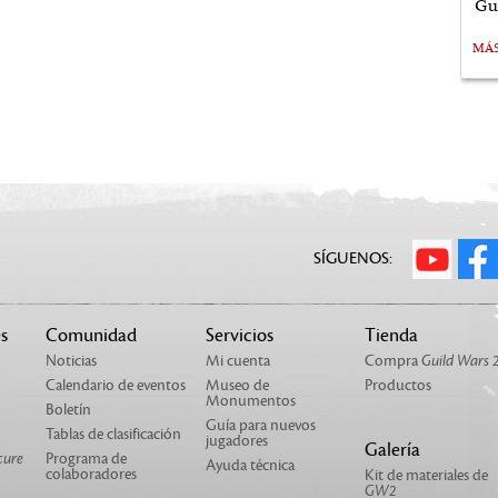
Gu
MÁ
SÍGUENOS:
s
Comunidad
Servicios
Tienda
Noticias
Mi cuenta
Compra
Guild Wars 
Calendario de eventos
Museo de
Productos
Monumentos
Boletín
Guía para nuevos
Tablas de clasificación
jugadores
Galería
cure
Programa de
Ayuda técnica
colaboradores
Kit de materiales de
GW2