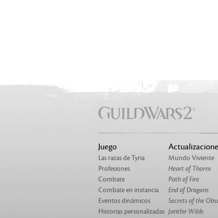
Juego
Actualizacione
Las razas de Tyria
Mundo Viviente
Profesiones
Heart of Thorns
Combate
Path of Fire
Combate en instancia
End of Dragons
Eventos dinámicos
Secrets of the Obs
Historias personalizadas
Janthir Wilds