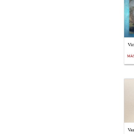
Vi
MÁ
Va