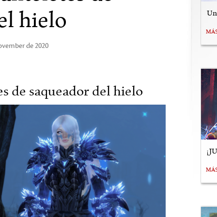
l hielo
Uní
MÁ
November de 2020
s de saqueador del hielo
¡J
MÁ