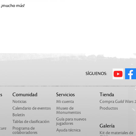
 y ¡mucho más!
SÍGUENOS:
s
Comunidad
Servicios
Tienda
Noticias
Mi cuenta
Compra
Guild Wars 
Calendario de eventos
Museo de
Productos
Monumentos
Boletín
Guía para nuevos
Tablas de clasificación
jugadores
Galería
cure
Programa de
Ayuda técnica
colaboradores
Kit de materiales de