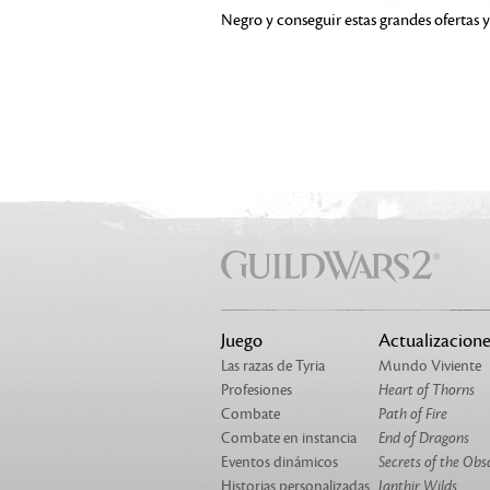
Negro y conseguir estas grandes ofertas
Juego
Actualizacione
Las razas de Tyria
Mundo Viviente
Profesiones
Heart of Thorns
Combate
Path of Fire
Combate en instancia
End of Dragons
Eventos dinámicos
Secrets of the Obs
Historias personalizadas
Janthir Wilds