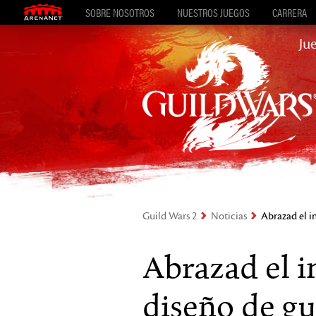
SOBRE NOSOTROS
NUESTROS JUEGOS
CARRERA
Ju
Guild Wars 2
Noticias
Abrazad el i
Abrazad el i
diseño de gu