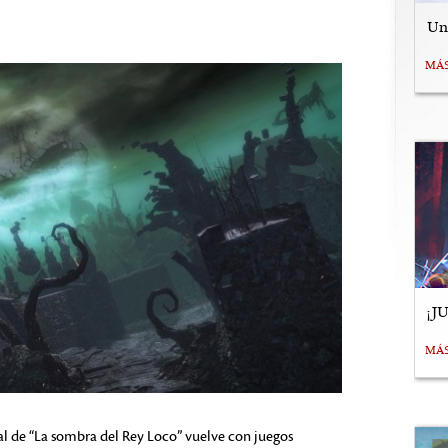
Uní
MÁ
¡J
MÁ
ual de “La sombra del Rey Loco” vuelve con juegos