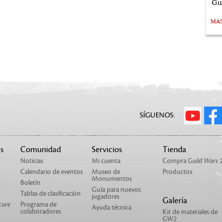
Gu
MÁ
SÍGUENOS:
s
Comunidad
Servicios
Tienda
Noticias
Mi cuenta
Compra
Guild Wars 
Calendario de eventos
Museo de
Productos
Monumentos
Boletín
Guía para nuevos
Tablas de clasificación
jugadores
Galería
cure
Programa de
Ayuda técnica
colaboradores
Kit de materiales de
GW2