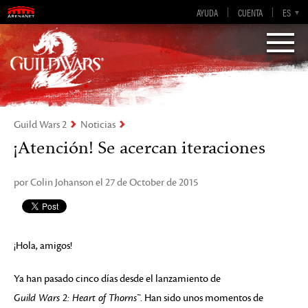
AYUDA
CUENTA
EN-GB
EN
DE
ES
FR
Visions of Eternity
Guild Wars 2
Guild Wars 2
Noticias
¡Atención! Se acercan iteraciones
por Colin Johanson el 27 de October de 2015
¡Hola, amigos!
Ya han pasado cinco días desde el lanzamiento de
Guild Wars 2: Heart of Thorns™
. Han sido unos momentos de