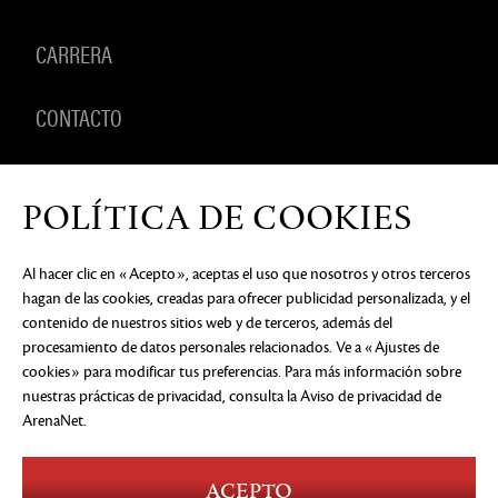
CARRERA
CONTACTO
PRODUCTOS
POLÍTICA DE COOKIES
Al hacer clic en «Acepto», aceptas el uso que nosotros y otros terceros
hagan de las cookies, creadas para ofrecer publicidad personalizada, y el
AVISO DE PRIVACIDAD
DOCUMENTOS LEGALES
NO
contenido de nuestros sitios web y de terceros, además del
VENDER NI COMPARTIR MI INFORMACIÓN
PERSONAL
PREFERENCIAS DE COOKIES
procesamiento de datos personales relacionados. Ve a «Ajustes de
cookies» para modificar tus preferencias. Para más información sobre
©2026 ArenaNet, LLC. Reservados todos los
nuestras prácticas de privacidad, consulta
la Aviso de privacidad de
derechos. Todas las marcas comerciales son
propiedad de sus respectivos dueños.
ArenaNet
.
Blood and Gore
Language
ACEPTO
Use of Alcohol