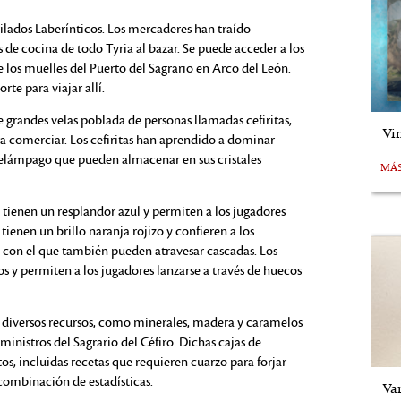
ilados Laberínticos. Los mercaderes han traído
 de cocina de todo Tyria al bazar. Se puede acceder a los
e los muelles del Puerto del Sagrario en Arco del León.
te para viajar allí.
e grandes velas poblada de personas llamadas cefiritas,
Vi
ra comerciar. Los cefiritas han aprendido a dominar
 Relámpago que pueden almacenar en sus cristales
MÁ
o tienen un resplandor azul y permiten a los jugadores
l tienen un brillo naranja rojizo y confieren a los
d con el que también pueden atravesar cascadas. Los
s y permiten a los jugadores lanzarse a través de huecos
n diversos recursos, como minerales, madera y caramelos
ministros del Sagrario del Céfiro. Dichas cajas de
s, incluidas recetas que requieren cuarzo para forjar
ombinación de estadísticas.
Va