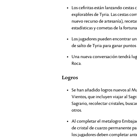
Los cefiritas están lanzando cesta
explorables de Tyria. Las cestas c
nuevo recurso de artesanía), rece
estadísticas y cometas de la fortuna
Los jugadores pueden encontrar un
de salto de Tyria para ganar puntos
Una nueva conversación tendrá luga
Roca.
Logros
Se han añadido logros nuevos al Mun
Vientos, que incluyen viajar al Sagra
Sagrario, recolectar cristales, bus
otros.
Al completar el metalogro Embajado
de cristal de cuarzo permanente pa
los jugadores deben completar antes