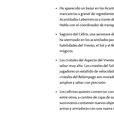
Ha aparecido un bazar en los Acant
mercancías a granel de ingredientes
Acantilados Laberínticos a través d
Habla con el coordinador de transpor
Sagrario del Céfiro, una aeronave d
ha aterrizado en los acantilados pa
habilidades del Viento, el Sol y el
mágicos.
Los cristales del Aspecto del Vient
saltar muy alto. Los cristales del So
jugadores un estallido de velocida
cristales del Relámpago son morado
amplios y saltar con precisión.
Los cefiritas quieren comerciar co
entre otros, a cambio de cajas de su
suministros contienen nuevos objeto
armas y armaduras con una nueva c