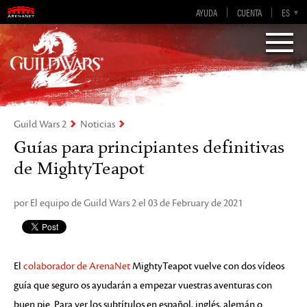
AYUDA
CUENTA
EN-GB
EN
DE
ES
FR
Visions of Eternity
Guild Wars 2
Guild Wars 2
Noticias
Guías para principiantes definitivas
de MightyTeapot
por El equipo de Guild Wars 2 el 03 de February de 2021
El
colaborador de ArenaNet
MightyTeapot vuelve con dos vídeos
guía que seguro os ayudarán a empezar vuestras aventuras con
buen pie. Para ver los subtítulos en español, inglés, alemán o