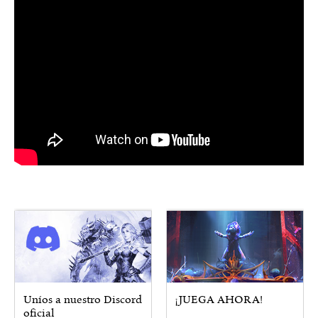
Uníos a nuestro Discord
¡JUEGA AHORA!
oficial