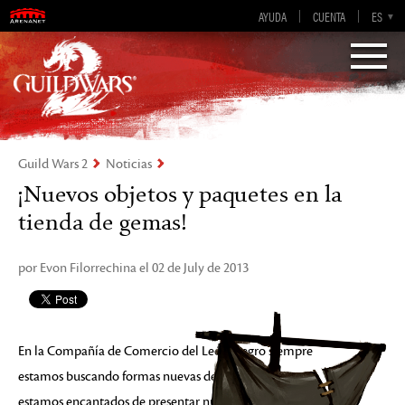
AYUDA
CUENTA
EN-GB
EN
DE
ES
FR
Visions of Eternity
Guild Wars 2
Guild Wars 2
Noticias
¡Nuevos objetos y paquetes en la
tienda de gemas!
por Evon Filorrechina el 02 de July de 2013
En la Compañía de Comercio del León Negro siempre
estamos buscando formas nuevas de ayudarte, ¡por eso
estamos encantados de presentar nuestras últimas