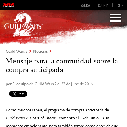
AYUDA
CUENTA
EN-GB
EN
DE
ES
FR
Visions of Eternity
Guild Wars 2
Guild Wars 2
Noticias
Mensaje para la comunidad sobre la
compra anticipada
por El equipo de Guild Wars 2 el 22 de June de 2015
Como muchos sabéis, el programa de compra anticipada de
Guild Wars 2: Heart of Thorns™
comenzó el 16 de junio. Es un
momento emocionante, pero también somos conscientes de que