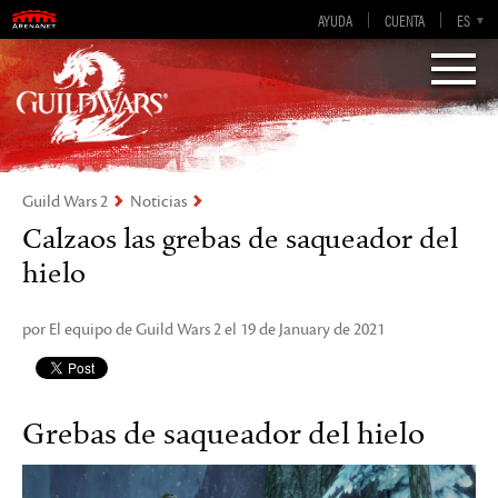
AYUDA
CUENTA
EN-GB
EN
DE
ES
FR
Visions of Eternity
Guild Wars 2
Guild Wars 2
Noticias
Calzaos las grebas de saqueador del
hielo
por El equipo de Guild Wars 2 el 19 de January de 2021
Grebas de saqueador del hielo