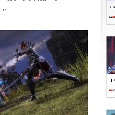
Uní
2012
MÁ
¡J
MÁ