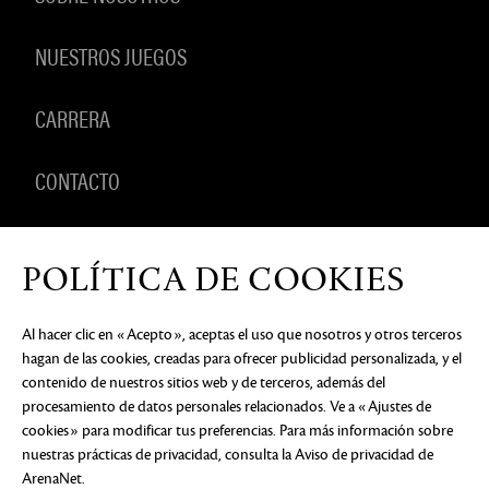
NUESTROS JUEGOS
CARRERA
CONTACTO
PRODUCTOS
POLÍTICA DE COOKIES
Al hacer clic en «Acepto», aceptas el uso que nosotros y otros terceros
hagan de las cookies, creadas para ofrecer publicidad personalizada, y el
AVISO DE PRIVACIDAD
DOCUMENTOS LEGALES
NO
contenido de nuestros sitios web y de terceros, además del
VENDER NI COMPARTIR MI INFORMACIÓN
PERSONAL
PREFERENCIAS DE COOKIES
procesamiento de datos personales relacionados. Ve a «Ajustes de
cookies» para modificar tus preferencias. Para más información sobre
©2026 ArenaNet, LLC. Reservados todos los
nuestras prácticas de privacidad, consulta
derechos. Todas las marcas comerciales son
la Aviso de privacidad de
propiedad de sus respectivos dueños.
ArenaNet
.