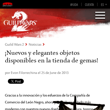
AYUDA
CUENTA
EN-GB
EN
DE
ES
FR
Visions of Eternity
Guild Wars 2
Guild Wars 2
Noticias
¡Nuevos y elegantes objetos
disponibles en la tienda de gemas!
por Evon Filorrechina el 25 de June de 2013
Gracias a la innovación y los esfuerzos de la Compañía de
Comercio del León Negro, ahora puedes lucir tu lado más
moderno con nuestros nuevos diseños de armadura, honrar a