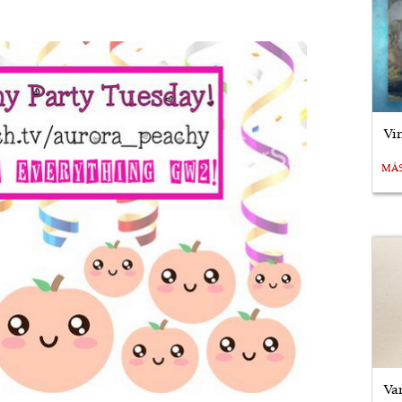
Vi
MÁ
Va