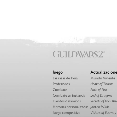
Juego
Actualizacione
Las razas de Tyria
Mundo Viviente
Profesiones
Heart of Thorns
Combate
Path of Fire
Combate en instancia
End of Dragons
Eventos dinámicos
Secrets of the Obs
Historias personalizadas
Janthir Wilds
Juego competitivo
Visions of Eternity