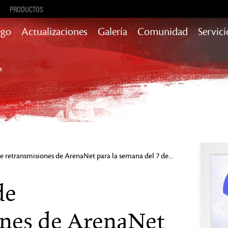
PRODUCTOS
ego
Actualizaciones
Galería
Comunidad
Servici
Actualizaciones de contenido con
historia, recompensas y más
Heart of Thorns
Path of Fire
End of Dragons
Secrets of the
Obscure
Guild Wars 2
e retransmisiones de ArenaNet para la semana del 7 de...
Janthir Wilds
Visions of
Eternity
de
ones de ArenaNet