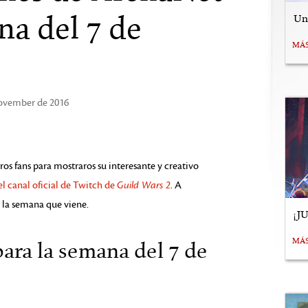
na del 7 de
Uní
MÁ
November de 2016
s fans para mostraros su interesante y creativo
el canal oficial de Twitch de
Guild Wars 2
. A
 la semana que viene.
¡J
MÁ
ara la semana del 7 de