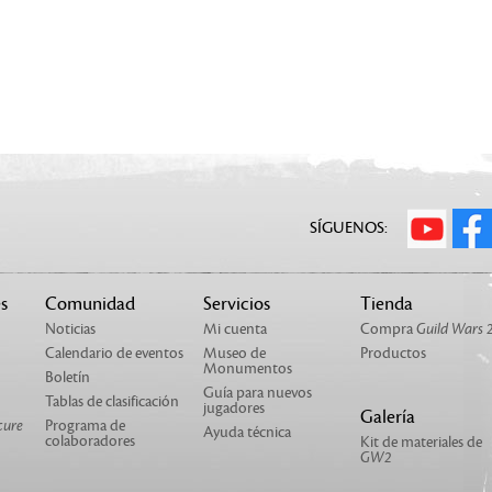
SÍGUENOS:
s
Comunidad
Servicios
Tienda
Noticias
Mi cuenta
Compra
Guild Wars 
Calendario de eventos
Museo de
Productos
Monumentos
Boletín
Guía para nuevos
Tablas de clasificación
jugadores
Galería
cure
Programa de
Ayuda técnica
colaboradores
Kit de materiales de
GW2