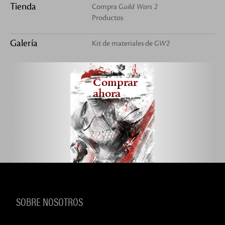
Tienda
Compra
Guild Wars 2
Productos
Galería
Kit de materiales de
GW2
Comprar
ahora
SOBRE NOSOTROS