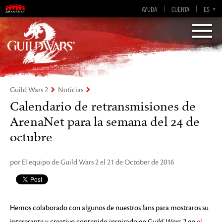
AYUDA
CUENTA
EN-GB
EN
DE
ES
FR
Visions of Eternity
Guild Wars 2
Guild Wars 2
Noticias
Calendario de retransmisiones de
ArenaNet para la semana del 24 de
octubre
por El equipo de Guild Wars 2 el 21 de October de 2016
Hemos colaborado con algunos de nuestros fans para mostraros su
interesante y creativo contenido inspirado en
Guild Wars 2
en
el