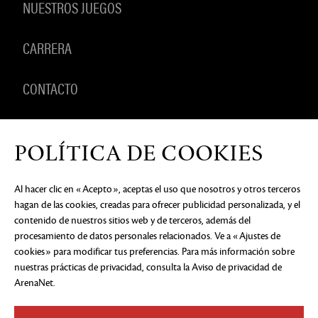
NUESTROS JUEGOS
CARRERA
CONTACTO
PRODUCTOS
POLÍTICA DE COOKIES
Al hacer clic en «Acepto», aceptas el uso que nosotros y otros terceros
hagan de las cookies, creadas para ofrecer publicidad personalizada, y el
AVISO DE PRIVACIDAD
DOCUMENTOS LEGALES
NO
contenido de nuestros sitios web y de terceros, además del
VENDER NI COMPARTIR MI INFORMACIÓN
PERSONAL
PREFERENCIAS DE COOKIES
procesamiento de datos personales relacionados. Ve a «Ajustes de
cookies» para modificar tus preferencias. Para más información sobre
©2026 ArenaNet, LLC. Reservados todos los
derechos. Todas las marcas comerciales son
nuestras prácticas de privacidad, consulta
la Aviso de privacidad de
propiedad de sus respectivos dueños.
ArenaNet
.
Blood and Gore