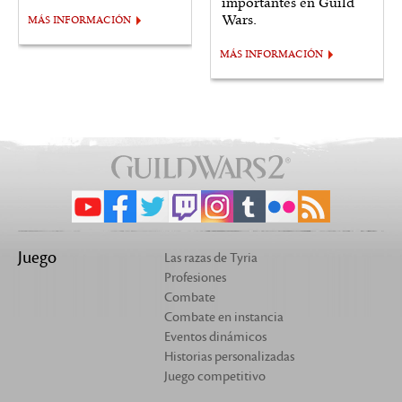
importantes en Guild
Wars.
MÁS INFORMACIÓN
MÁS INFORMACIÓN
Juego
Las razas de Tyria
Profesiones
Combate
Combate en instancia
Eventos dinámicos
Historias personalizadas
Juego competitivo