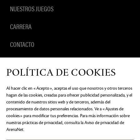
NUESTROS JUEGOS
CARRERA
CONTACTO
PRODUCTOS
POLÍTICA DE COOKIES
Al hacer clic en «Acepto», aceptas el uso que nosotros y otros terceros
hagan de las cookies, creadas para ofrecer publicidad personalizada, y el
AVISO DE PRIVACIDAD
DOCUMENTOS LEGALES
NO
contenido de nuestros sitios web y de terceros, además del
VENDER NI COMPARTIR MI INFORMACIÓN
PERSONAL
PREFERENCIAS DE COOKIES
procesamiento de datos personales relacionados. Ve a «Ajustes de
cookies» para modificar tus preferencias. Para más información sobre
©2026 ArenaNet, LLC. Reservados todos los
nuestras prácticas de privacidad, consulta
la Aviso de privacidad de
derechos. Todas las marcas comerciales son
propiedad de sus respectivos dueños.
ArenaNet
.