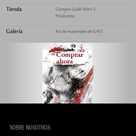
Tienda
Compra
Guild Wars 2
Productos
Galería
Kit de materiales de
GW2
Comprar
ahora
SOBRE NOSOTROS