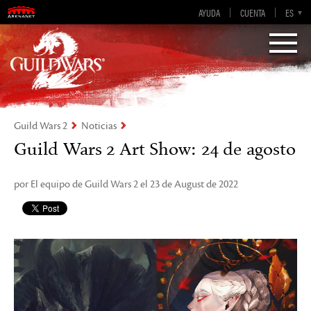
AYUDA
CUENTA
EN-GB
EN
DE
ES
FR
Visions of Eternity
Guild Wars 2
Guild Wars 2
Noticias
Guild Wars 2 Art Show: 24 de agosto
por El equipo de Guild Wars 2 el 23 de August de 2022