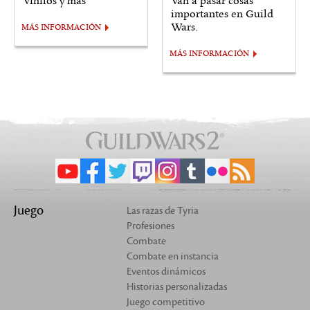
Vinilos y más
Van a pasar cosas
importantes en Guild
Wars.
MÁS INFORMACIÓN
MÁS INFORMACIÓN
Juego
Las razas de Tyria
Profesiones
Combate
Combate en instancia
Eventos dinámicos
Historias personalizadas
Juego competitivo