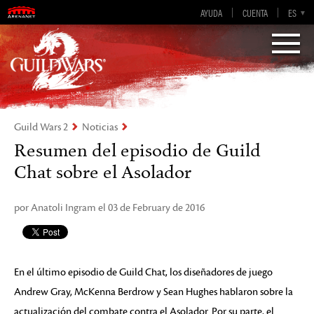
AYUDA
CUENTA
EN-GB
EN
DE
ES
FR
Visions of Eternity
Guild Wars 2
Guild Wars 2
Noticias
Resumen del episodio de Guild
Chat sobre el Asolador
por Anatoli Ingram el 03 de February de 2016
En el último episodio de Guild Chat, los diseñadores de juego
Andrew Gray, McKenna Berdrow y Sean Hughes hablaron sobre la
actualización del combate contra el Asolador. Por su parte, el