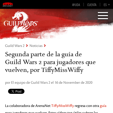
AYUDA
CUENTA
EN-GB
EN
DE
ES
FR
Visions of Eternity
Guild Wars 2
Guild Wars 2
Noticias
Segunda parte de la guía de
Guild Wars 2 para jugadores que
vuelven, por TiffyMissWiffy
por El equipo de Guild Wars 2 el 16 de November de 2020
La colaboradora de ArenaNet
TiffyMissWiffy
regresa con otra
guía
para jugadores que vuelven. Estos vídeos tan útiles cubren las