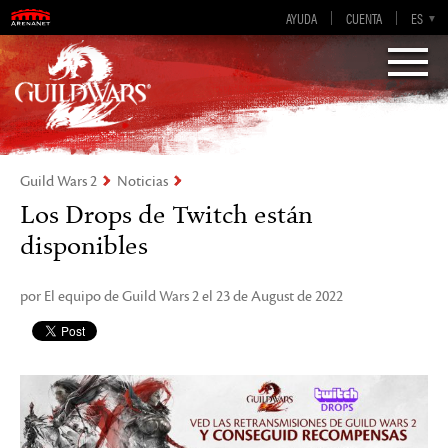
AYUDA
CUENTA
EN-GB
EN
DE
ES
FR
Visions of Eternity
Guild Wars 2
Guild Wars 2
Noticias
Los Drops de Twitch están
disponibles
por El equipo de Guild Wars 2 el 23 de August de 2022