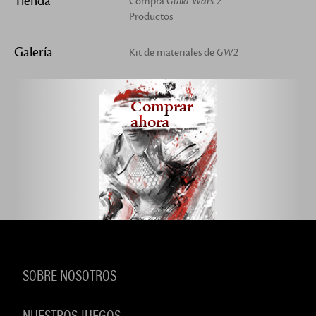
Tienda
Compra
Guild Wars 2
Productos
Galería
Kit de materiales de
GW2
Comprar
ahora
SOBRE NOSOTROS
NUESTROS JUEGOS