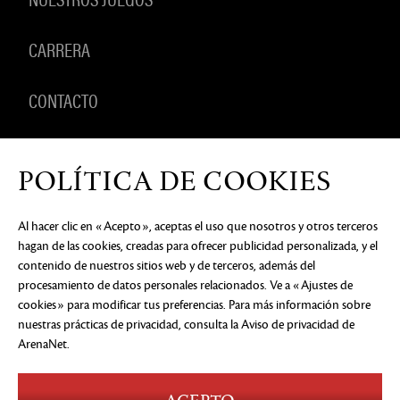
CARRERA
CONTACTO
PRODUCTOS
POLÍTICA DE COOKIES
Al hacer clic en «Acepto», aceptas el uso que nosotros y otros terceros
hagan de las cookies, creadas para ofrecer publicidad personalizada, y el
AVISO DE PRIVACIDAD
DOCUMENTOS LEGALES
NO
contenido de nuestros sitios web y de terceros, además del
VENDER NI COMPARTIR MI INFORMACIÓN
PERSONAL
PREFERENCIAS DE COOKIES
procesamiento de datos personales relacionados. Ve a «Ajustes de
cookies» para modificar tus preferencias. Para más información sobre
©2026 ArenaNet, LLC. Reservados todos los
derechos. Todas las marcas comerciales son
nuestras prácticas de privacidad, consulta
la Aviso de privacidad de
propiedad de sus respectivos dueños.
ArenaNet
.
Blood and Gore
Language