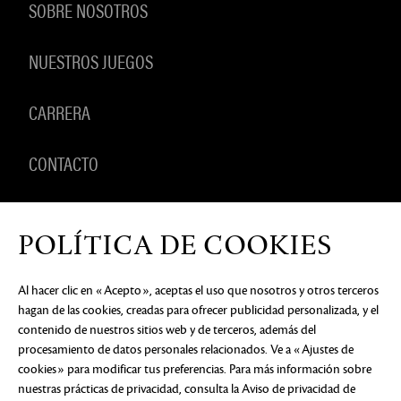
SOBRE NOSOTROS
NUESTROS JUEGOS
CARRERA
CONTACTO
PRODUCTOS
POLÍTICA DE COOKIES
Al hacer clic en «Acepto», aceptas el uso que nosotros y otros terceros
hagan de las cookies, creadas para ofrecer publicidad personalizada, y el
AVISO DE PRIVACIDAD
DOCUMENTOS LEGALES
NO
contenido de nuestros sitios web y de terceros, además del
VENDER NI COMPARTIR MI INFORMACIÓN
PERSONAL
PREFERENCIAS DE COOKIES
procesamiento de datos personales relacionados. Ve a «Ajustes de
cookies» para modificar tus preferencias. Para más información sobre
©2026 ArenaNet, LLC. Reservados todos los
derechos. Todas las marcas comerciales son
nuestras prácticas de privacidad, consulta
la Aviso de privacidad de