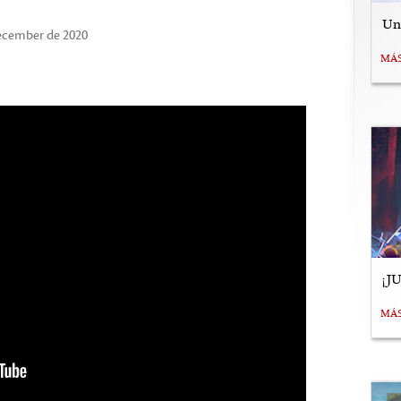
Uní
December de 2020
MÁ
¡J
MÁ