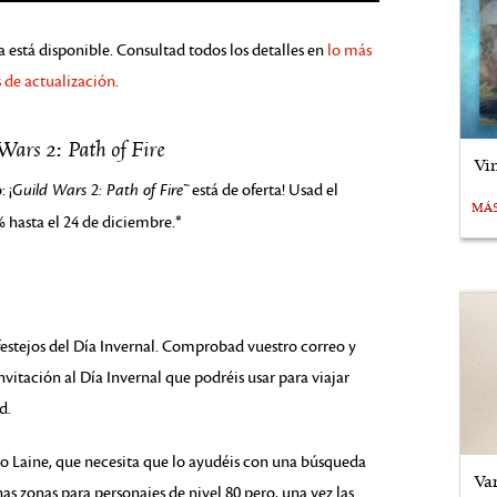
ya está disponible. Consultad todos los detalles en
lo más
 de actualización
.
Wars 2: Path of Fire
Vi
 ¡
Guild Wars 2: Path of Fire™
está de oferta! Usad el
MÁ
 hasta el 24 de diciembre.*
 festejos del Día Invernal. Comprobad vuestro correo y
vitación al Día Invernal que podréis usar para viajar
d.
no Laine, que necesita que lo ayudéis con una búsqueda
Va
nas zonas para personajes de nivel 80 pero, una vez las