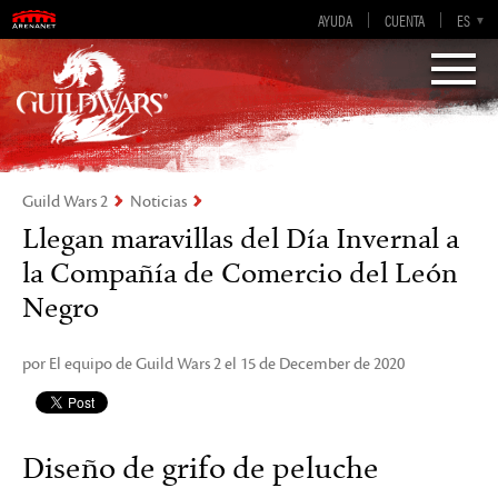
AYUDA
CUENTA
EN-GB
EN
DE
ES
FR
Visions of Eternity
Guild Wars 2
Guild Wars 2
Noticias
Llegan maravillas del Día Invernal a
la Compañía de Comercio del León
Negro
por El equipo de Guild Wars 2 el 15 de December de 2020
Diseño de grifo de peluche