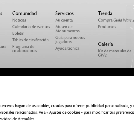
s
Comunidad
Servicios
Tienda
Noticias
Mi cuenta
Compra
Guild Wars 
Calendario de eventos
Museo de
Productos
Monumentos
Boletín
Guía para nuevos
Tablas de clasificación
jugadores
Galería
cure
Programa de
Ayuda técnica
colaboradores
Kit de materiales de
GW2
RRERA
CONTACTO
PRODUCTOS
ENTOS LEGALES
NO VENDER NI COMPARTIR MI INFOR
terceros hagan de las cookies, creadas para ofrecer publicidad personalizada, y
E COOKIES
rsonales relacionados. Ve a «Ajustes de cookies» para modificar tus preferenci
odos los derechos. Todas las marcas comerciales son propiedad 
ivacidad de ArenaNet
.