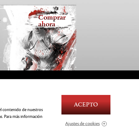
Comprar
2
ahora
Blood and Gore
ACEPTO
MACIÓN
Language
 el contenido de nuestros
Use of Alcohol
as. Para más información
Violence
de sus
Ajustes de cookies
In-Game Purchases
Users Interact