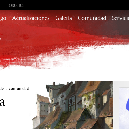
PRODUCTOS
ego
Actualizaciones
Galería
Comunidad
Servici
Actualizaciones de contenido con
historia, recompensas y más
Heart of Thorns
Path of Fire
End of Dragons
Secrets of the
Obscure
Guild Wars 2
Janthir Wilds
 de la comunidad
a
Visions of
Eternity