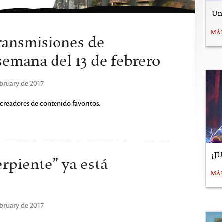
Uní
MÁ
ransmisiones de
semana del 13 de febrero
ebruary de 2017
creadores de contenido favoritos.
¡J
erpiente” ya está
MÁ
ebruary de 2017