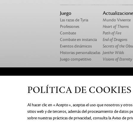
Juego
Actualizacione
Las razas de Tyria
Mundo Viviente
Profesiones
Heart of Thorns
Combate
Path of Fire
Combate en instancia
End of Dragons
Eventos dinámicos
Secrets of the Obs
Historias personalizadas
Janthir Wilds
Juego competitivo
Visions of Eternity
SOBRE NOSOTROS
NUESTROS JUEGOS
CA
POLÍTICA DE COOKIES
AVISO DE PRIVACIDAD
DOCUM
Al hacer clic en «Acepto», aceptas el uso que nosotros y otros 
PERSONAL
PREFERENCIAS D
sitios web y de terceros, además del procesamiento de datos pe
©2026 ArenaNet, LLC. Reservados t
sobre nuestras prácticas de privacidad, consulta
la Aviso de pr
respectivos dueños.