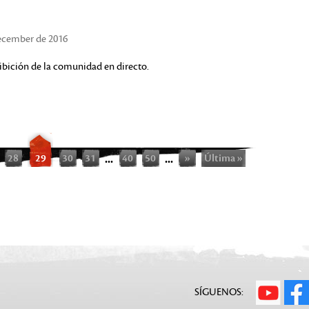
December de 2016
hibición de la comunidad en directo.
28
29
30
31
...
40
50
...
»
Última »
SÍGUENOS: