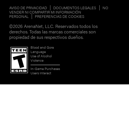
AVISO DE PRIVACIDAD
DOCUMENTOS LEGALES
NO
VENDER NI COMPARTIR MI INFORMACIÓN
PERSONAL
PREFERENCIAS DE COOKIES
©2026 ArenaNet, LLC. Reservados todos los
derechos. Todas las marcas comerciales son
propiedad de sus respectivos dueños.
Blood and Gore
Language
Use of Alcohol
Violence
In-Game Purchases
Users Interact