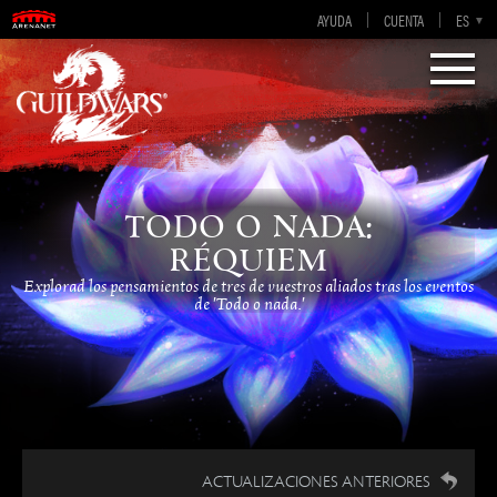
AYUDA
CUENTA
EN-GB
EN
DE
ES
FR
Visions of Eternity
Guild Wars 2
TODO O NADA:
RÉQUIEM
Explorad los pensamientos de tres de vuestros aliados tras los eventos
de 'Todo o nada.'
ACTUALIZACIONES ANTERIORES