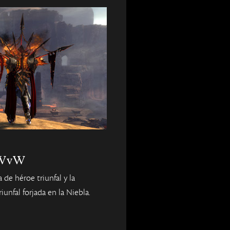
 WvW
 de héroe triunfal y la
iunfal forjada en la Niebla.