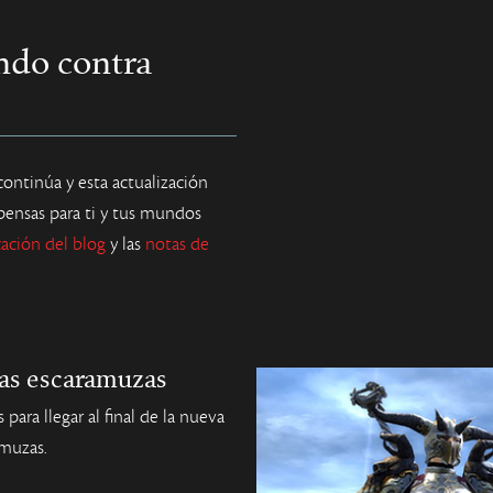
ndo contra
 continúa y esta actualización
pensas para ti y tus mundos
cación del blog
y las
notas de
las escaramuzas
 para llegar al final de la nueva
muzas.