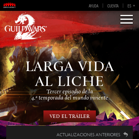
AYUDA
CUENTA
EN-GB
EN
DE
ES
FR
Visions of Eternity
Guild Wars 2
LARGA VIDA
AL LICHE
Tercer episodio de la
4.ª temporada del mundo viviente
Ved el tráiler
ACTUALIZACIONES ANTERIORES