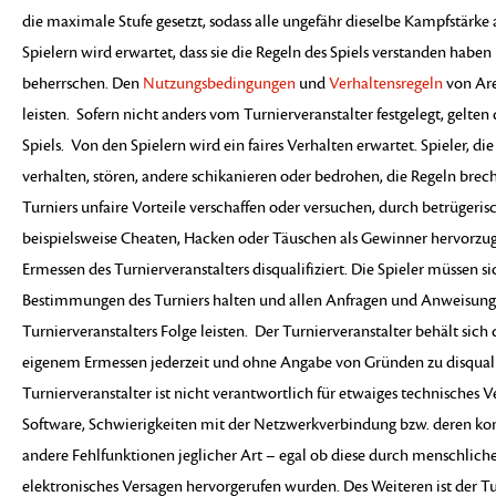
die maximale Stufe gesetzt, sodass alle ungefähr dieselbe Kampfstärk
Spielern wird erwartet, dass sie die Regeln des Spiels verstanden habe
beherrschen. Den
Nutzungsbedingungen
und
Verhaltensregeln
von Are
leisten. Sofern nicht anders vom Turnierveranstalter festgelegt, gelten
Spiels. Von den Spielern wird ein faires Verhalten erwartet. Spieler, die
verhalten, stören, andere schikanieren oder bedrohen, die Regeln brec
Turniers unfaire Vorteile verschaffen oder versuchen, durch betrüger
beispielsweise Cheaten, Hacken oder Täuschen als Gewinner hervorzu
Ermessen des Turnierveranstalters disqualifiziert. Die Spieler müssen s
Bestimmungen des Turniers halten und allen Anfragen und Anweisung
Turnierveranstalters Folge leisten. Der Turnierveranstalter behält sich 
eigenem Ermessen jederzeit und ohne Angabe von Gründen zu disquali
Turnierveranstalter ist nicht verantwortlich für etwaiges technisches 
Software, Schwierigkeiten mit der Netzwerkverbindung bzw. deren kom
andere Fehlfunktionen jeglicher Art – egal ob diese durch menschlich
elektronisches Versagen hervorgerufen wurden. Des Weiteren ist der Tur