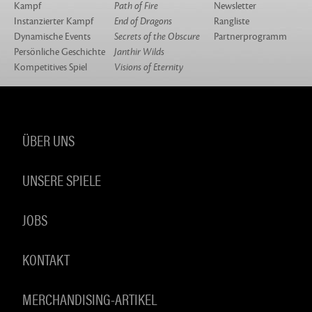
Kampf
Path of Fire
Newsletter
Instanzierter Kampf
End of Dragons
Rangliste
Dynamische Events
Secrets of the Obscure
Partnerprogramm
Persönliche Geschichte
Janthir Wilds
Kompetitives Spiel
Visions of Eternity
ÜBER UNS
UNSERE SPIELE
JOBS
KONTAKT
MERCHANDISING-ARTIKEL