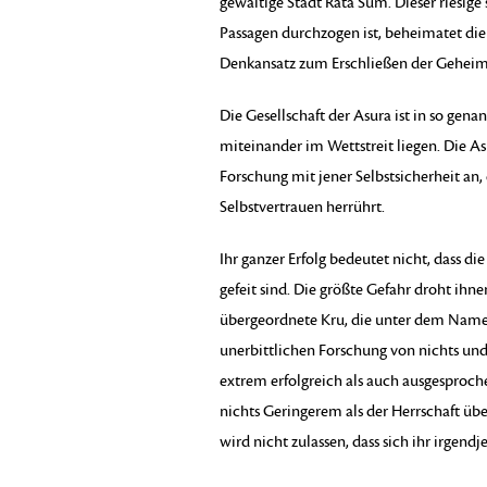
gewaltige Stadt Rata Sum. Dieser riesig
Passagen durchzogen ist, beheimatet die
Denkansatz zum Erschließen der Geheimn
Die Gesellschaft der Asura ist in so gen
miteinander im Wettstreit liegen. Die Asu
Forschung mit jener Selbstsicherheit an
Selbstvertrauen herrührt.
Ihr ganzer Erfolg bedeutet nicht, dass di
gefeit sind. Die größte Gefahr droht ih
übergeordnete Kru, die unter dem Namen I
unerbittlichen Forschung von nichts und
extrem erfolgreich als auch ausgesproche
nichts Geringerem als der Herrschaft über
wird nicht zulassen, dass sich ihr irgend