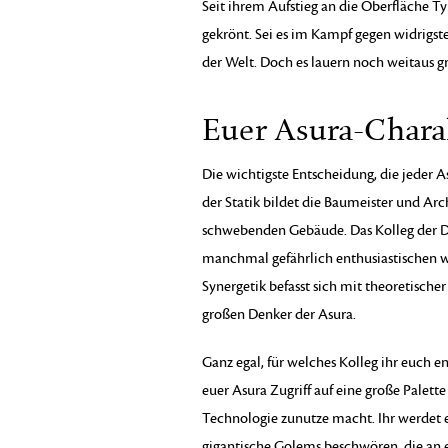
Seit ihrem Aufstieg an die Oberfläche Ty
gekrönt. Sei es im Kampf gegen widrig
der Welt. Doch es lauern noch weitaus g
Euer Asura-Chara
Die wichtigste Entscheidung, die jeder As
der Statik bildet die Baumeister und Arc
schwebenden Gebäude. Das Kolleg der Dy
manchmal gefährlich enthusiastischen w
Synergetik befasst sich mit theoretischer
großen Denker der Asura.
Ganz egal, für welches Kolleg ihr euch 
euer Asura Zugriff auf eine große Palette 
Technologie zunutze macht. Ihr werdet
gigantische Golems beschwören, die an 