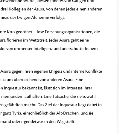
e schwebende Würfel, dessen Inneres von Gängen und
 drei Kollegien der Asura, von denen jedes einen anderen
isse der Ewigen Alchemie verfolgt.
annte Krus geordnet – lose Forschungsorganisationen, die
ra florieren im Wettstreit. Jeder Asura geht seine
, die von immenser Intelligenz und unerschütterlichem
e Asura gegen ihren eigenen Ehrgeiz und interne Konflikte
nen kaum überraschend von anderen Asura. Eine
nquestur bekannt ist, lässt sich im Interesse ihrer
 niemandem aufhalten. Eine Tatsache, die sie sowohl
n gefährlich macht. Das Ziel der Inquestur liegt dabei in
 ganz Tyria, einschließlich der Alt-Drachen, und sie
jemand oder irgendetwas in den Weg stellt.