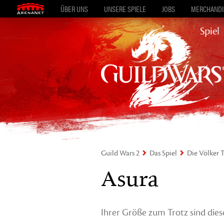
ÜBER UNS
UNSERE SPIELE
JOBS
MERCHANDIS
Spiel
Guild Wars 2
Das Spiel
Die Völker T
Asura
Ihrer Größe zum Trotz sind diese