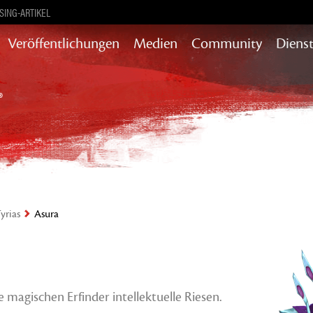
ING-ARTIKEL
Veröffentlichungen
Medien
Community
Diens
Inhaltliche Updates für Story,
Belohnungen & mehr
„Heart of
Thorns”
„Path of Fire”
„End of
Dragons”
Guild Wars 2
„Secrets of the
yrias
Asura
Obscure„
„Janthir Wilds„
„Visions of
Eternity„
 magischen Erfinder intellektuelle Riesen.