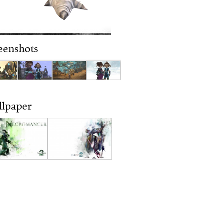
eenshots
lpaper