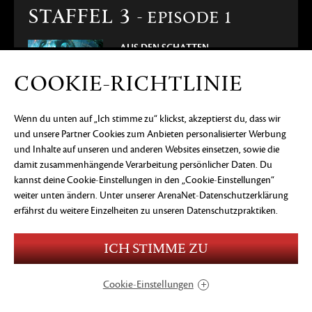
STAFFEL 3
- EPISODE 1
AUS DEN SCHATTEN
26. JULI
COOKIE-RICHTLINIE
Die erste Episode aus Staffel 3 der Lebendigen Welt ist da! Erlebt
ein neues Kapitel der Geschichte von Guild Wars 2. Erkundet die
Wenn du unten auf „Ich stimme zu“ klickst, akzeptierst du, dass wir
wilden Chaos-Inseln, überlebt die Rache eines Geisterschiffs und
und unsere Partner Cookies zum Anbieten personalisierter Werbung
entdeckt neue Gameplay-Features und Spielverbesserungen.
und Inhalte auf unseren und anderen Websites einsetzen, sowie die
damit zusammenhängende Verarbeitung persönlicher Daten. Du
kannst deine Cookie-Einstellungen in den „Cookie-Einstellungen“
weiter unten ändern. Unter
unserer ArenaNet-Datenschutzerklärung
SCHLACHTZUG
erfährst du weitere Einzelheiten zu unseren Datenschutzpraktiken.
FESTUNG DER TREUEN
ICH STIMME ZU
14. JUNI
Cookie-Einstellungen
Ihr habt euch den Geistern des Geistertals gestellt und die