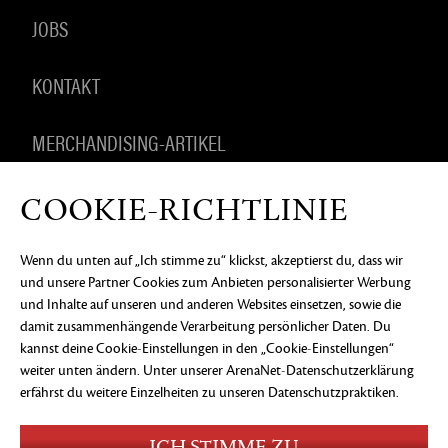
JOBS
KONTAKT
MERCHANDISING-ARTIKEL
COOKIE-RICHTLINIE
DATENSCHUTZERKLÄRUNG
RECHTLICHE
Wenn du unten auf „Ich stimme zu“ klickst, akzeptierst du, dass wir
INFORMATIONEN
KEIN VERKAUF ODER KEINE
und unsere Partner Cookies zum Anbieten personalisierter Werbung
WEITERGABE MEINER PERSONENBEZOGENEN
DATEN
COOKIE-EINSTELLUNGEN
und Inhalte auf unseren und anderen Websites einsetzen, sowie die
damit zusammenhängende Verarbeitung persönlicher Daten. Du
©2026 ArenaNet, LLC. Alle Rechte vorbehalten. Alle
kannst deine Cookie-Einstellungen in den „Cookie-Einstellungen“
Warenzeichen sind das Eigentum ihrer jeweiligen
Besitzer.
weiter unten ändern. Unter
unserer ArenaNet-Datenschutzerklärung
erfährst du weitere Einzelheiten zu unseren Datenschutzpraktiken.
Blood and Gore
Language
Use of Alcohol
ICH STIMME ZU