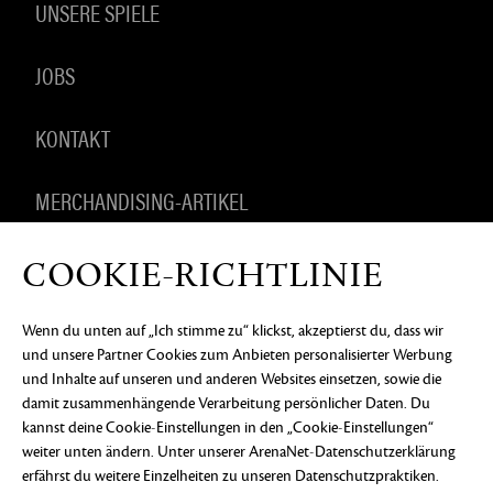
UNSERE SPIELE
JOBS
KONTAKT
MERCHANDISING-ARTIKEL
COOKIE-RICHTLINIE
DATENSCHUTZERKLÄRUNG
RECHTLICHE
Wenn du unten auf „Ich stimme zu“ klickst, akzeptierst du, dass wir
INFORMATIONEN
KEIN VERKAUF ODER KEINE
und unsere Partner Cookies zum Anbieten personalisierter Werbung
WEITERGABE MEINER PERSONENBEZOGENEN
DATEN
COOKIE-EINSTELLUNGEN
und Inhalte auf unseren und anderen Websites einsetzen, sowie die
damit zusammenhängende Verarbeitung persönlicher Daten. Du
©2026 ArenaNet, LLC. Alle Rechte vorbehalten. Alle
kannst deine Cookie-Einstellungen in den „Cookie-Einstellungen“
Warenzeichen sind das Eigentum ihrer jeweiligen
Besitzer.
weiter unten ändern. Unter
unserer ArenaNet-Datenschutzerklärung
erfährst du weitere Einzelheiten zu unseren Datenschutzpraktiken.