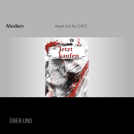
Medien
Asset-Kit für
GW2
Jetzt
kaufen
ÜBER UNS