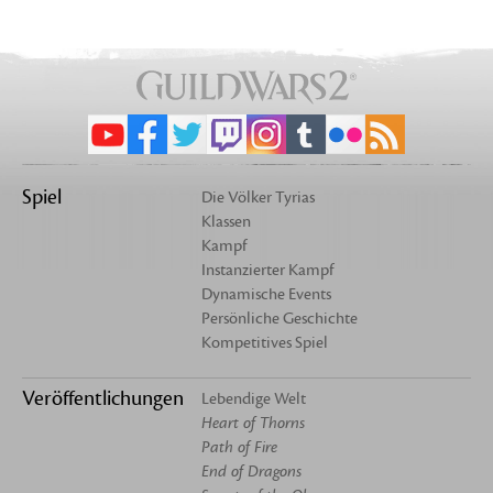
Spiel
Die Völker Tyrias
Klassen
Kampf
Instanzierter Kampf
Dynamische Events
Persönliche Geschichte
Kompetitives Spiel
Veröffentlichungen
Lebendige Welt
Heart of Thorns
Path of Fire
End of Dragons