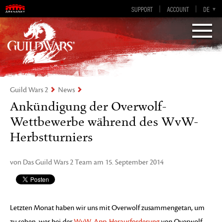
SUPPORT
ACCOUNT
EN-GB
DE
EN
ES
FR
„Visions of Eternity„
Guild Wars 2
Guild Wars 2
News
Ankündigung der Overwolf-
Wettbewerbe während des WvW-
Herbstturniers
von Das Guild Wars 2 Team am 15. September 2014
Letzten Monat haben wir uns mit Overwolf zusammengetan, um
zu sehen, wer bei der
WvW-App-Herausforderung
von Overwolf