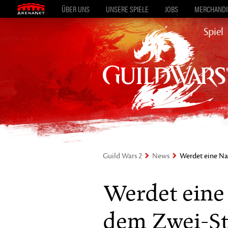
ÜBER UNS
UNSERE SPIELE
JOBS
MERCHANDIS
Spiel
Guild Wars 2
News
Werdet eine Na
Werdet eine
dem Zwei-St