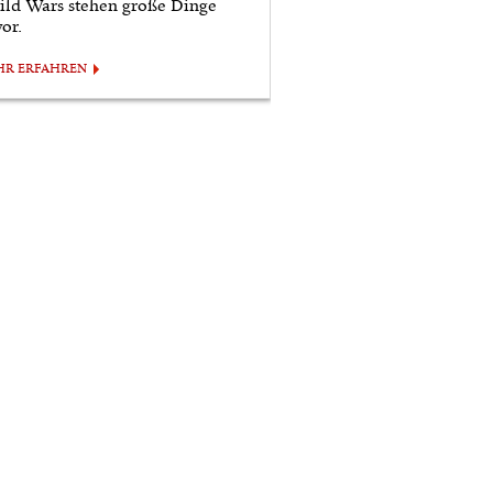
ild Wars stehen große Dinge
or.
HR ERFAHREN