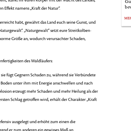
eift, stärkt ihr euren Körper mit der Macht des Landes,
Gu
bev
en Effekt namens „Kraft der Natur“.
ME
“ erreicht habt, gewährt das Land euch seine Gunst, und
Naturgewalt“. „Naturgewalt“ setzt eure Streitkolben-
 enorme Größe an, wodurch verursachter Schaden,
enfertigkeiten des Waldläufers:
n“; sie fügt Gegnern Schaden zu, während sie Verbündete
den Boden unter ihm mit Energie anschwellen und nach
xplosion erzeugt mehr Schaden und mehr Heilung als der
sten Schlag getroffen wird, erhält der Charakter „Kraft
efensiv ausgelegt und erhöht zum einen die
hrend er zum anderen ein gewisses Maß an