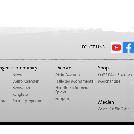
FOLGT UNS:
ungen
Community
Dienste
Shop
News
Mein Account
Guild Wars 2
kaufen
Event-Kalender
Halle der Monumente
Merchandise
Newsletter
Handbuch für neue
Spieler
Rangliste
Support
cure
Partnerprogramm
Medien
Asset-Kit für
GW2