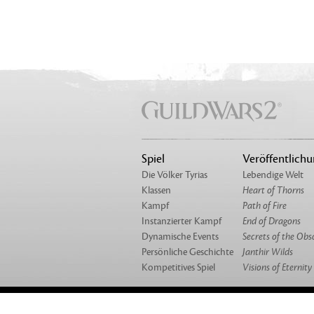
Spiel
Veröffentlich
Die Völker Tyrias
Lebendige Welt
Klassen
Heart of Thorns
Kampf
Path of Fire
Instanzierter Kampf
End of Dragons
Dynamische Events
Secrets of the Obs
Persönliche Geschichte
Janthir Wilds
Kompetitives Spiel
Visions of Eternity