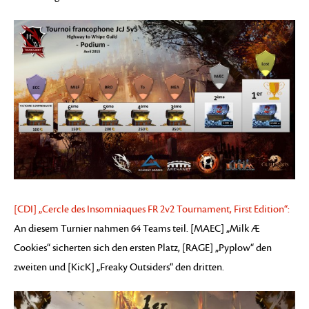
[CDI] „Cercle des Insomniaques FR 2v2 Tournament, First Edition“:
An diesem Turnier nahmen 64 Teams teil. [MAEC] „Milk Æ
Cookies“ sicherten sich den ersten Platz, [RAGE] „Pyplow“ den
zweiten und [KicK] „Freaky Outsiders“ den dritten.