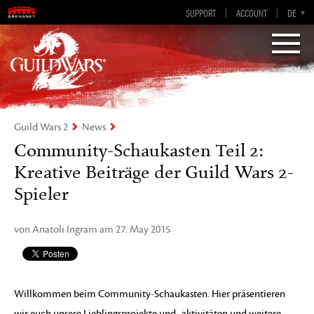
SUPPORT
ACCOUNT
EN-GB
DE
EN
ES
FR
„Visions of Eternity„
Guild Wars 2
Guild Wars 2
News
Community-Schaukasten Teil 2:
Kreative Beiträge der Guild Wars 2-
Spieler
von Anatoli Ingram am 27. May 2015
Willkommen beim Community-Schaukasten. Hier präsentieren
wir euch unsere Lieblingsprojekte und -aktivitäten und weitere