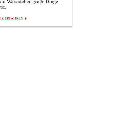
ild Wars stehen große Dinge
or.
HR ERFAHREN