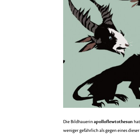
apolloflewtothesun
Die Bildhauerin
ha
weniger gefährlich als gegen eines dies