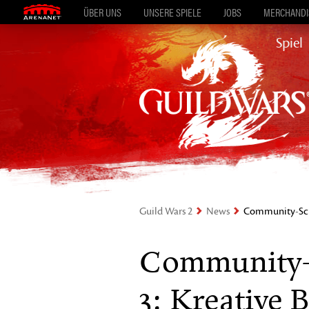
ÜBER UNS
UNSERE SPIELE
JOBS
MERCHANDIS
Spiel
Guild Wars 2
News
Community-Schau
Community-S
3: Kreative 