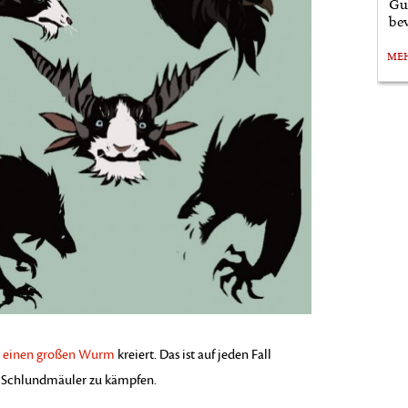
Gu
bev
ME
t
einen großen Wurm
kreiert. Das ist auf jeden Fall
er Schlundmäuler zu kämpfen.