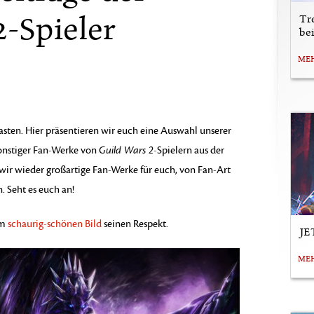
2-Spieler
Tr
be
ME
n. Hier präsentieren wir euch eine Auswahl unserer
sonstiger Fan-Werke von
Guild Wars 2
-Spielern aus der
ir wieder großartige Fan-Werke für euch, von Fan-Art
. Seht es euch an!
em
schaurig-schönen Bild
seinen Respekt.
JE
ME