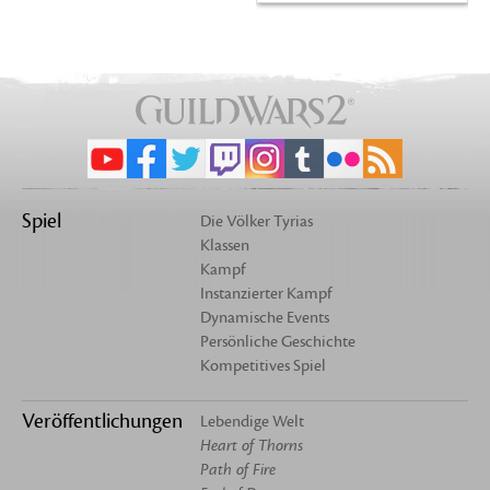
Spiel
Die Völker Tyrias
Klassen
Kampf
Instanzierter Kampf
Dynamische Events
Persönliche Geschichte
Kompetitives Spiel
Veröffentlichungen
Lebendige Welt
Heart of Thorns
Path of Fire