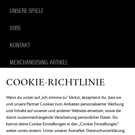
UNSERE SPIELE
JOBS
KONTAKT
MERCHANDISING-ARTIKEL
COOKIE-RICHTLINIE
DATENSCHUTZERKLÄRUNG
RECHTLICHE
Wenn du unten auf „Ich stimme zu“ klickst, akzeptierst du, dass wir
INFORMATIONEN
KEIN VERKAUF ODER KEINE
und unsere Partner Cookies zum Anbieten personalisierter Werbung
WEITERGABE MEINER PERSONENBEZOGENEN
DATEN
COOKIE-EINSTELLUNGEN
und Inhalte auf unseren und anderen Websites einsetzen, sowie die
damit zusammenhängende Verarbeitung persönlicher Daten. Du
©2026 ArenaNet, LLC. Alle Rechte vorbehalten. Alle
kannst deine Cookie-Einstellungen in den „Cookie-Einstellungen“
Warenzeichen sind das Eigentum ihrer jeweiligen
Besitzer.
weiter unten ändern. Unter
unserer ArenaNet-Datenschutzerklärung