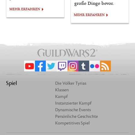
große Dinge bevor.
MEHR ERFAHREN
MEHR ERFAHREN
Spiel
Die Völker Tyrias
Klassen
Kampf
Instanzierter Kampf
Dynamische Events
Persönliche Geschichte
Kompetitives Spiel