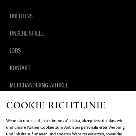
ÜBER UNS
UNSERE SPIELE
JOBS
KONTAKT
MERCHANDISING-ARTIKEL
COOKIE-RICHTLINIE
DATENSCHUTZERKLÄRUNG
RECHTLICHE
Wenn du unten auf „Ich stimme zu“ klickst, akzeptierst du, dass wir
INFORMATIONEN
KEIN VERKAUF ODER KEINE
und unsere Partner Cookies zum Anbieten personalisierter Werbung
WEITERGABE MEINER PERSONENBEZOGENEN
DATEN
COOKIE-EINSTELLUNGEN
und Inhalte auf unseren und anderen Websites einsetzen, sowie die