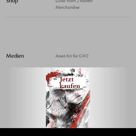
Shop
Guild Wars 2
kaufen
Merchandise
Medien
Asset-Kit für
GW2
Jetzt
kaufen