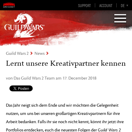
SUPPORT
ACCOUNT
EN-GB
DE
EN
ES
FR
„Visions of Eternity„
Guild Wars 2
Guild Wars 2
News
Lernt unsere Kreativpartner kennen
von Das Guild Wars 2 Team am 17. December 2018
Das Jahr neigt sich dem Ende und wir möchten die Gelegenheit
nutzen, um uns bei unseren großartigen Kreativpartnern für ihre
Arbeit bedanken. Falls ihr sie noch nicht kennt, könnt ihr jetzt ihre
Portfolios entdecken, euch die neuesten Folgen der
Guild Wars 2