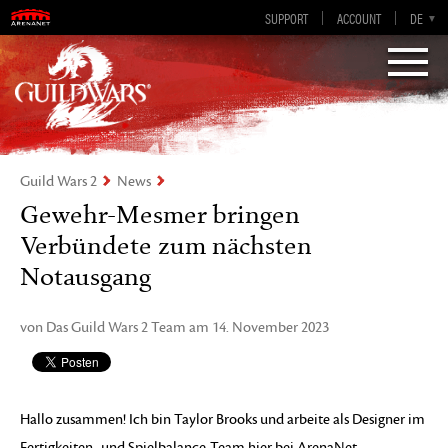
SUPPORT
ACCOUNT
EN-GB
DE
EN
ES
FR
„Visions of Eternity„
Guild Wars 2
Guild Wars 2
News
Gewehr-Mesmer bringen
Verbündete zum nächsten
Notausgang
von Das Guild Wars 2 Team am 14. November 2023
Hallo zusammen! Ich bin Taylor Brooks und arbeite als Designer im
Fertigkeiten- und Spielbalance-Team hier bei ArenaNet.