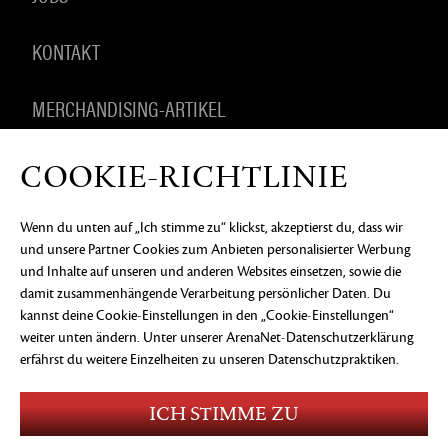
KONTAKT
MERCHANDISING-ARTIKEL
COOKIE-RICHTLINIE
DATENSCHUTZERKLÄRUNG
RECHTLICHE
Wenn du unten auf „Ich stimme zu“ klickst, akzeptierst du, dass wir
INFORMATIONEN
KEIN VERKAUF ODER KEINE
und unsere Partner Cookies zum Anbieten personalisierter Werbung
WEITERGABE MEINER PERSONENBEZOGENEN
DATEN
COOKIE-EINSTELLUNGEN
und Inhalte auf unseren und anderen Websites einsetzen, sowie die
damit zusammenhängende Verarbeitung persönlicher Daten. Du
©2026 ArenaNet, LLC. Alle Rechte vorbehalten. Alle
kannst deine Cookie-Einstellungen in den „Cookie-Einstellungen“
Warenzeichen sind das Eigentum ihrer jeweiligen
Besitzer.
weiter unten ändern. Unter
unserer ArenaNet-Datenschutzerklärung
erfährst du weitere Einzelheiten zu unseren Datenschutzpraktiken.
Blood and Gore
Language
Use of Alcohol
ICH STIMME ZU
Violence