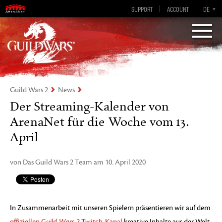
SUPPORT
ACCOUNT
EN-GB
DE
EN
ES
FR
„Visions of Eternity„
Guild Wars 2
Guild Wars 2
News
Der Streaming-Kalender von
ArenaNet für die Woche vom 13.
April
von Das Guild Wars 2 Team am 10. April 2020
In Zusammenarbeit mit unseren Spielern präsentieren wir auf dem
offiziellen
Guild Wars 2
Twitch-Kanal
kreative Inhalte aus der Welt