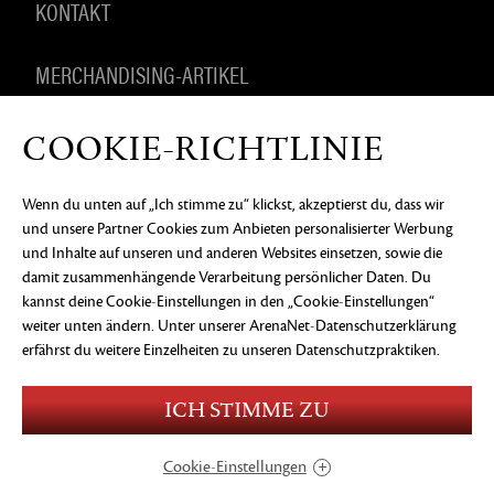
KONTAKT
MERCHANDISING-ARTIKEL
COOKIE-RICHTLINIE
DATENSCHUTZERKLÄRUNG
RECHTLICHE
Wenn du unten auf „Ich stimme zu“ klickst, akzeptierst du, dass wir
INFORMATIONEN
KEIN VERKAUF ODER KEINE
und unsere Partner Cookies zum Anbieten personalisierter Werbung
WEITERGABE MEINER PERSONENBEZOGENEN
DATEN
COOKIE-EINSTELLUNGEN
und Inhalte auf unseren und anderen Websites einsetzen, sowie die
damit zusammenhängende Verarbeitung persönlicher Daten. Du
©2026 ArenaNet, LLC. Alle Rechte vorbehalten. Alle
kannst deine Cookie-Einstellungen in den „Cookie-Einstellungen“
Warenzeichen sind das Eigentum ihrer jeweiligen
weiter unten ändern. Unter
unserer ArenaNet-Datenschutzerklärung
Besitzer.
erfährst du weitere Einzelheiten zu unseren Datenschutzpraktiken.
Blood and Gore
Language
Use of Alcohol
ICH STIMME ZU
Violence
In-Game Purchases
Users Interact
Cookie-Einstellungen