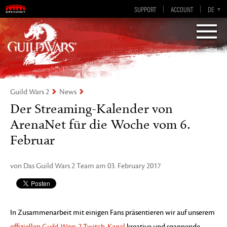
SUPPORT
ACCOUNT
EN-GB
DE
EN
ES
FR
„Visions of Eternity„
Guild Wars 2
Guild Wars 2
News
Der Streaming-Kalender von
ArenaNet für die Woche vom 6.
Februar
von Das Guild Wars 2 Team am 03. February 2017
In Zusammenarbeit mit einigen Fans präsentieren wir auf unserem
offiziellen
Guild Wars 2
Twitch-Kanal
kreative und spannende