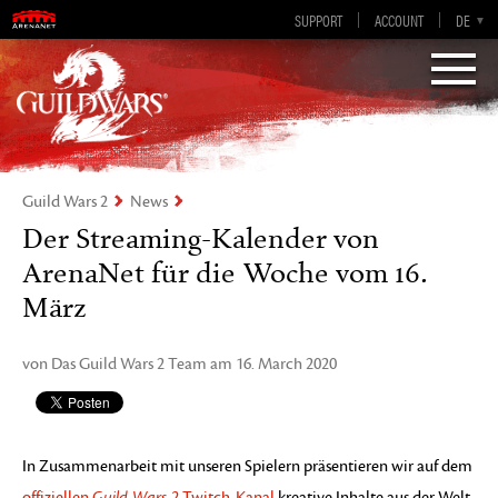
SUPPORT
ACCOUNT
EN-GB
DE
EN
ES
FR
„Visions of Eternity„
Guild Wars 2
Guild Wars 2
News
Der Streaming-Kalender von
ArenaNet für die Woche vom 16.
März
von Das Guild Wars 2 Team am 16. March 2020
In Zusammenarbeit mit unseren Spielern präsentieren wir auf dem
offiziellen
Guild Wars 2
Twitch-Kanal
kreative Inhalte aus der Welt