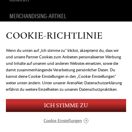
MERCHANDISING-ARTIKEL
COOKIE-RICHTLINIE
DATENSCHUTZERKLÄRUNG
RECHTLICHE
Wenn du unten auf „Ich stimme zu“ klickst, akzeptierst du, dass wir
INFORMATIONEN
KEIN VERKAUF ODER KEINE
und unsere Partner Cookies zum Anbieten personalisierter Werbung
WEITERGABE MEINER PERSONENBEZOGENEN
DATEN
COOKIE-EINSTELLUNGEN
und Inhalte auf unseren und anderen Websites einsetzen, sowie die
damit zusammenhängende Verarbeitung persönlicher Daten. Du
©2026 ArenaNet, LLC. Alle Rechte vorbehalten. Alle
kannst deine Cookie-Einstellungen in den „Cookie-Einstellungen“
Warenzeichen sind das Eigentum ihrer jeweiligen
Besitzer.
weiter unten ändern. Unter
unserer ArenaNet-Datenschutzerklärung
erfährst du weitere Einzelheiten zu unseren Datenschutzpraktiken.
Blood and Gore
Language
Use of Alcohol
ICH STIMME ZU
Violence
In-Game Purchases
Users Interact
Cookie-Einstellungen